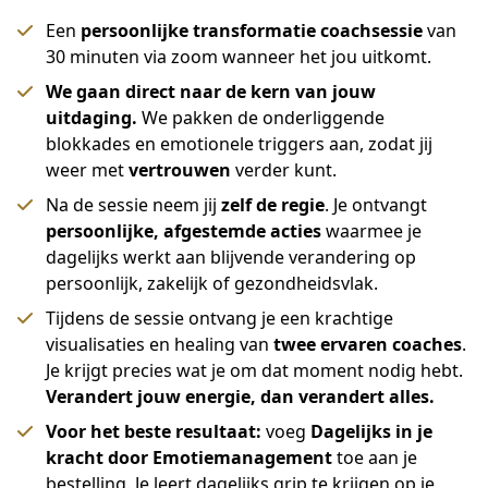
Een
persoonlijke transformatie coachsessie
van
30 minuten via zoom wanneer het jou uitkomt.
We gaan direct naar de kern van jouw
uitdaging.
We pakken de onderliggende
blokkades en emotionele triggers aan, zodat jij
weer met
vertrouwen
verder kunt.
Na de sessie neem jij
zelf de regie
. Je ontvangt
persoonlijke, afgestemde acties
waarmee je
dagelijks werkt aan blijvende verandering op
persoonlijk, zakelijk of gezondheidsvlak.
Tijdens de sessie ontvang je een krachtige
visualisaties en healing van
twee ervaren coaches
.
Je krijgt precies wat je om dat moment nodig hebt.
Verandert jouw energie, dan verandert alles.
Voor het beste resultaat:
voeg
Dagelijks in je
kracht door Emotiemanagement
toe aan je
bestelling. Je leert dagelijks grip te krijgen op je