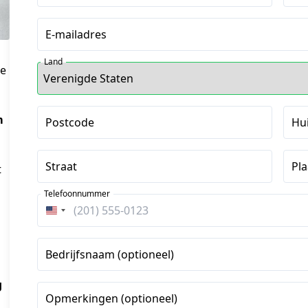
E-mailadres
Land
ie
m
Postcode
Hu
Straat
Pla
t
Telefoonnummer
Verenigde
Staten
+1
Bedrijfsnaam (optioneel)
g
Opmerkingen (optioneel)