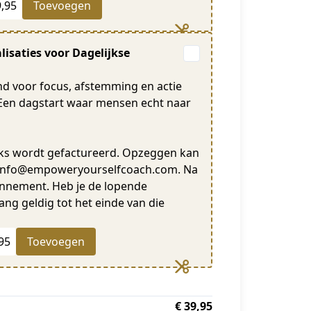
9,95
Toevoegen
isaties voor Dagelijkse
nd voor focus, afstemming en actie
. Een dagstart waar mensen echt naar
jks wordt gefactureerd. Opzeggen kan
r info@empoweryourselfcoach.com. Na
onnement. Heb je de lopende
ang geldig tot het einde van die
95
Toevoegen
€ 39,95